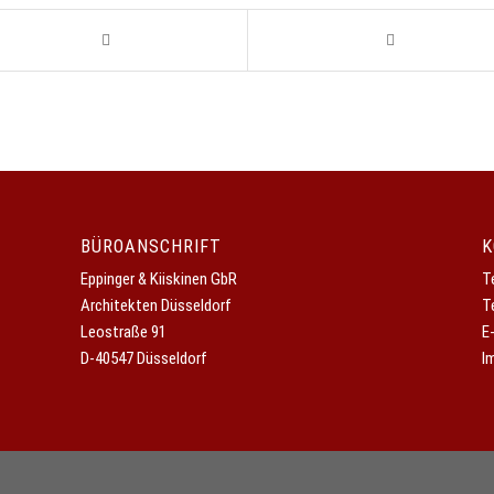
BÜROANSCHRIFT
K
Eppinger & Kiiskinen GbR
T
Architekten Düsseldorf
T
Leostraße 91
E
D-40547 Düsseldorf
I