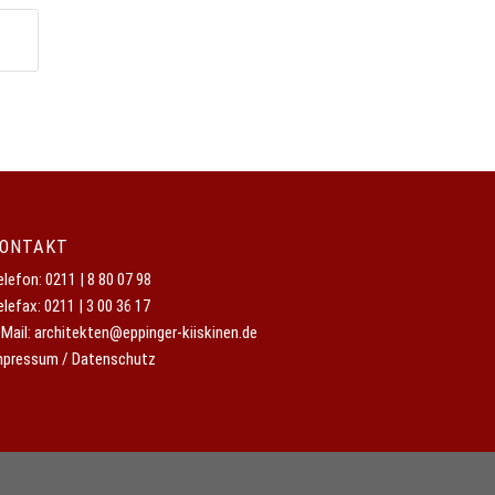
ONTAKT
elefon:
0211 | 8 80 07 98
elefax: 0211 | 3 00 36 17
-Mail:
architekten@eppinger-kiiskinen.de
mpressum / Datenschutz