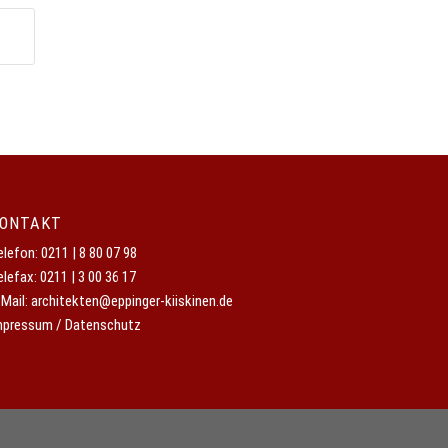
ONTAKT
elefon:
0211 | 8 80 07 98
elefax: 0211 | 3 00 36 17
-Mail:
architekten@eppinger-kiiskinen.de
mpressum / Datenschutz