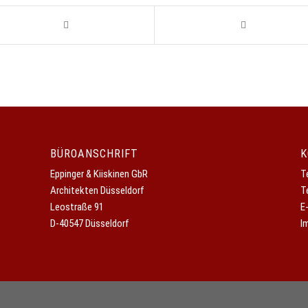
BÜROANSCHRIFT
K
Eppinger & Kiiskinen GbR
T
Architekten Düsseldorf
T
Leostraße 91
E
D-40547 Düsseldorf
I