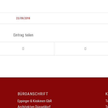
23/09/2018
Eintrag teilen
BÜROANSCHRIFT
K
Eppinger & Kiiskinen GbR
T
Architekten Düsseldorf
T