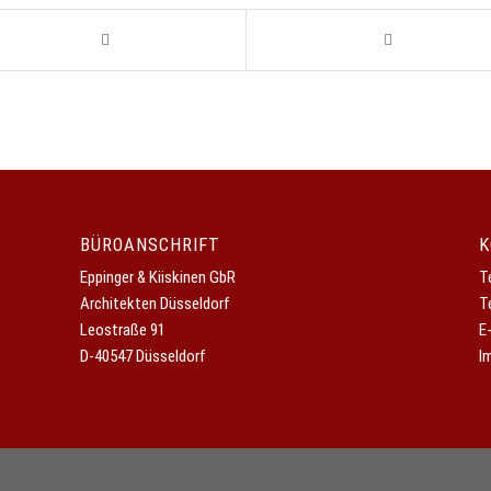
BÜROANSCHRIFT
K
Eppinger & Kiiskinen GbR
T
Architekten Düsseldorf
T
Leostraße 91
E
D-40547 Düsseldorf
I