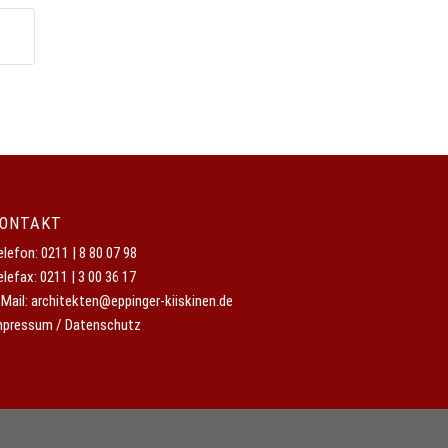
ONTAKT
elefon:
0211 | 8 80 07 98
elefax: 0211 | 3 00 36 17
-Mail:
architekten@eppinger-kiiskinen.de
mpressum / Datenschutz