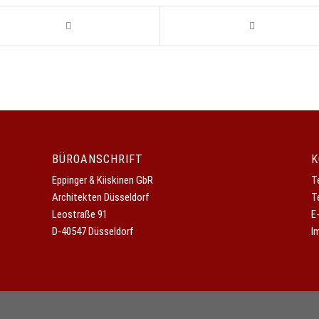
BÜROANSCHRIFT
K
Eppinger & Kiiskinen GbR
T
Architekten Düsseldorf
T
Leostraße 91
E
D-40547 Düsseldorf
I