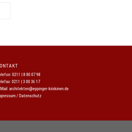
ONTAKT
elefon:
0211 | 8 80 07 98
elefax: 0211 | 3 00 36 17
-Mail:
architekten@eppinger-kiiskinen.de
mpressum / Datenschutz