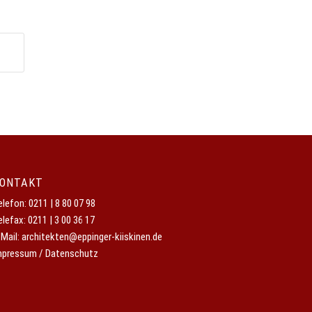
ONTAKT
elefon:
0211 | 8 80 07 98
elefax: 0211 | 3 00 36 17
-Mail:
architekten@eppinger-kiiskinen.de
mpressum / Datenschutz