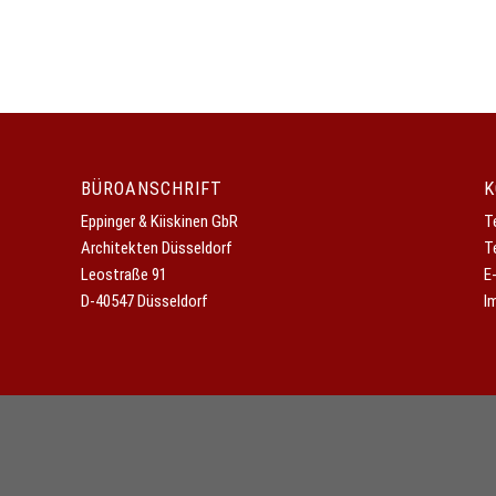
BÜROANSCHRIFT
K
Eppinger & Kiiskinen GbR
T
Architekten Düsseldorf
T
Leostraße 91
E
D-40547 Düsseldorf
I