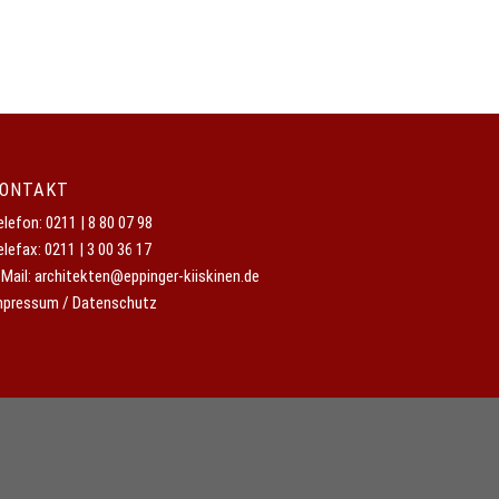
ONTAKT
elefon:
0211 | 8 80 07 98
elefax: 0211 | 3 00 36 17
-Mail:
architekten@eppinger-kiiskinen.de
mpressum / Datenschutz