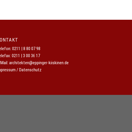
ONTAKT
elefon:
0211 | 8 80 07 98
elefax: 0211 | 3 00 36 17
-Mail:
architekten@eppinger-kiiskinen.de
mpressum / Datenschutz