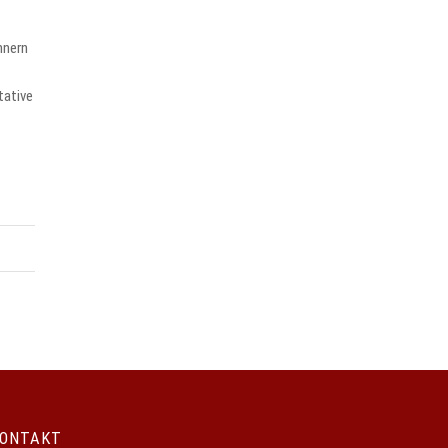
hnern
tative
ONTAKT