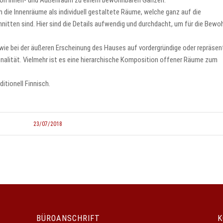
 von Innen- und Außenraum zu einem bewohnbaren Ganzen.
 die Innenräume als individuell gestaltete Räume, welche ganz auf die
tten sind. Hier sind die Details aufwendig und durchdacht, um für die Bewo
 wie bei der äußeren Erscheinung des Hauses auf vordergründige oder repräsen
lität. Vielmehr ist es eine hierarchische Komposition offener Räume zum
itionell Finnisch.
23/07/2018
BÜROANSCHRIFT
K