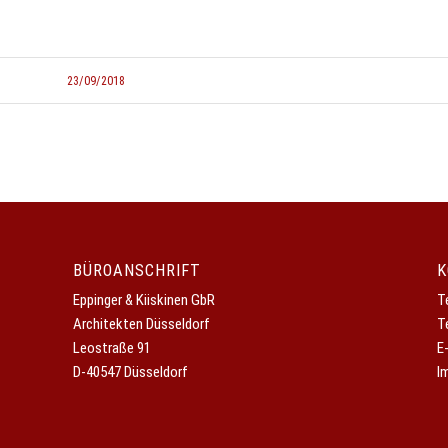
23/09/2018
BÜROANSCHRIFT
K
Eppinger & Kiiskinen GbR
T
Architekten Düsseldorf
T
Leostraße 91
E
D-40547 Düsseldorf
I