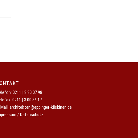
ONTAKT
elefon:
0211 | 8 80 07 98
elefax: 0211 | 3 00 36 17
-Mail:
architekten@eppinger-kiiskinen.de
mpressum / Datenschutz