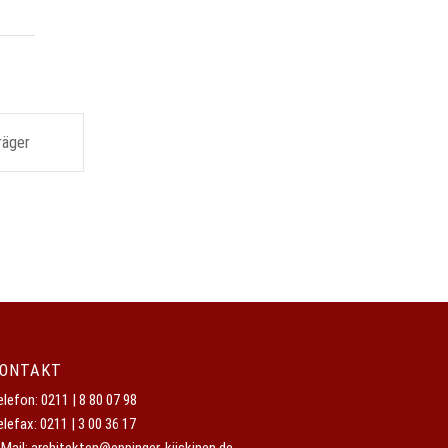
räger
ONTAKT
elefon:
0211 | 8 80 07 98
elefax: 0211 | 3 00 36 17
-Mail:
architekten@eppinger-kiiskinen.de