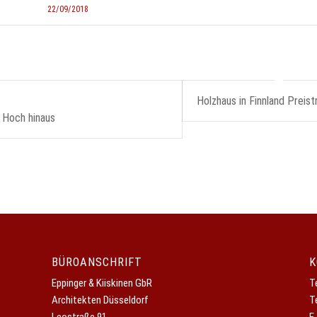
22/09/2018
Holzhaus in Finnland Preist
Hoch hinaus
BÜROANSCHRIFT
K
Eppinger & Kiiskinen GbR
T
Architekten Düsseldorf
T
Leostraße 91
E